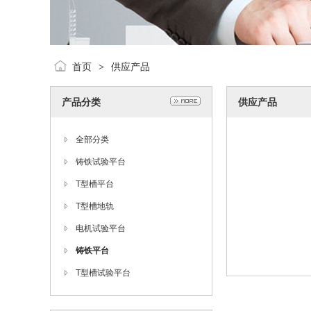
首页
供应产品
>
产品分类
供应产品
全部分类
铸铁试验平台
T型槽平台
T型槽地轨
电机试验平台
铸铁平台
T型槽试验平台