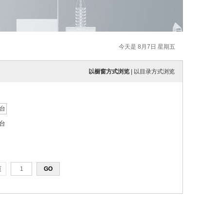
今天是 8月7日 星期五
以橱窗方式浏览
|
以目录方式浏览
台
页