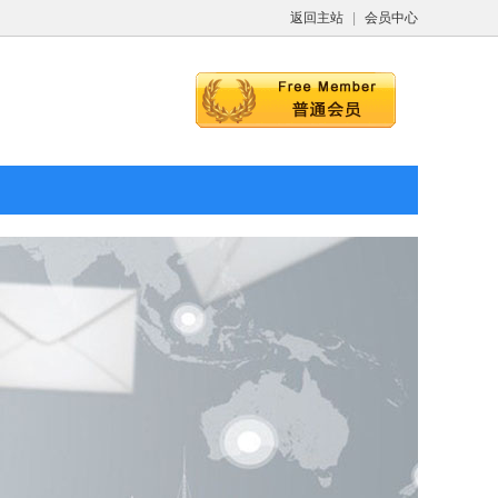
返回主站
|
会员中心